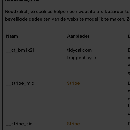
Noodzakelijke cookies helpen een website bruikbaarder te 
beveiligde gedeelten van de website mogelijk te maken. Z
Naam
Aanbieder
__cf_bm [x2]
tidycal.com
D
trappenhuys.nl
m
v
g
__stripe_mid
Stripe
D
c
w
t
d
__stripe_sid
Stripe
D