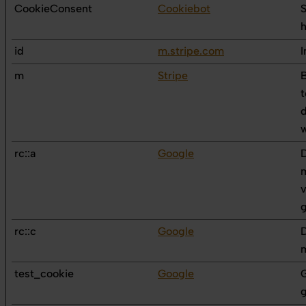
CookieConsent
Cookiebot
S
h
id
m.stripe.com
I
m
Stripe
B
t
rc::a
Google
D
m
v
g
rc::c
Google
D
test_cookie
Google
G
g