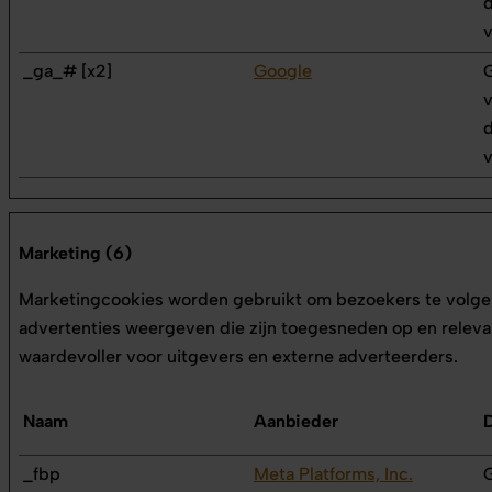
d
v
_ga_# [x2]
Google
G
v
d
v
Marketing (6)
Marketingcookies worden gebruikt om bezoekers te volgen
advertenties weergeven die zijn toegesneden op en relevan
waardevoller voor uitgevers en externe adverteerders.
Naam
Aanbieder
_fbp
Meta Platforms, Inc.