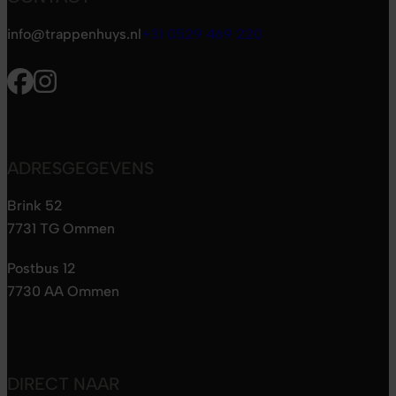
info@trappenhuys.nl
+31 0529 469 220
ADRESGEGEVENS
Brink 52
7731 TG Ommen
Postbus 12
7730 AA Ommen
DIRECT NAAR