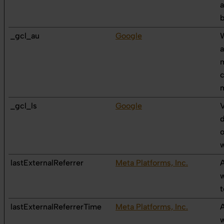
a
b
_gcl_au
Google
W
a
c
_gcl_ls
Google
V
d
o
w
lastExternalReferrer
Meta Platforms, Inc.
A
w
t
lastExternalReferrerTime
Meta Platforms, Inc.
A
w