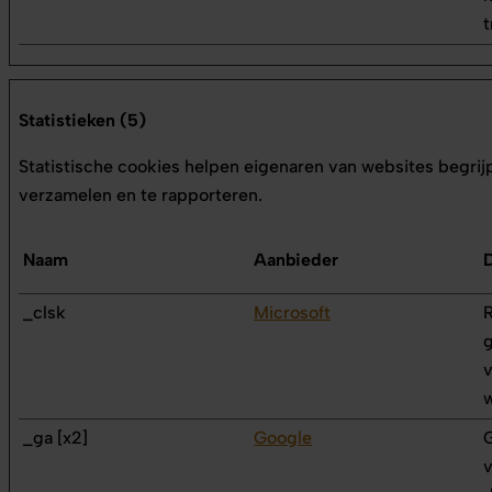
t
Statistieken (5)
Statistische cookies helpen eigenaren van websites begr
verzamelen en te rapporteren.
Naam
Aanbieder
_clsk
Microsoft
R
g
v
w
_ga [x2]
Google
G
v