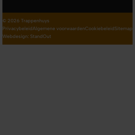
© 2026 Trappenhuys
Privacybeleid
Algemene voorwaarden
Cookiebeleid
Sitemap
Webdesign: StandOut