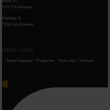
Brink 52
7731 TG Ommen
Postbus 12
7730 AA Ommen
DIRECT NAAR
Stalen trappen
Projecten
Over ons
Contact