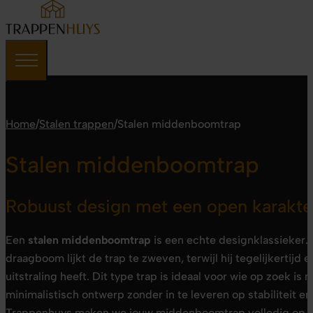
Home
/
Stalen trappen
/
Stalen middenboomtrap
Stalen middenboomtrap
Robuust design met een open karakte
Een
stalen middenboomtrap
is een echte designklassieker. 
draagboom lijkt de trap te zweven, terwijl hij tegelijkertij
uitstraling heeft. Dit type trap is ideaal voor wie op zoek is n
minimalistisch ontwerp zonder in te leveren op stabiliteit en
Trappenhuys maken we jouw middenboomtrap volledig op m