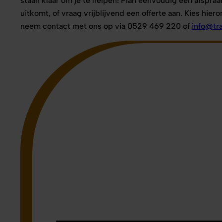
staan klaar om je te helpen! Plan eenvoudig een afspra
uitkomt, of vraag vrijblijvend een offerte aan. Kies hier
neem contact met ons op via 0529 469 220 of
info@tr