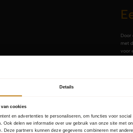
Ee
Door 
met d
voor 
trap a
Details
 van cookies
ent en advertenties te personaliseren, om functies voor social
rond?
. Ook delen we informatie over uw gebruik van onze site met on
e. Deze partners kunnen deze gegevens combineren met andere i