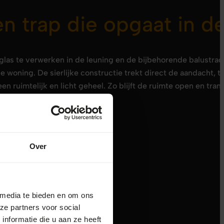
n trap die opgaat in d
glas te verwerken in de leuning en de bijbehorende balustrad
e woning. De sierlijke constructie trekt direct de aandacht, te
een ruimtelijk en licht geheel. Zo blijft de ruimte open en tra
ls stijlvolle blikvanger.
Over
 media te bieden en om ons
ze partners voor social
nformatie die u aan ze heeft