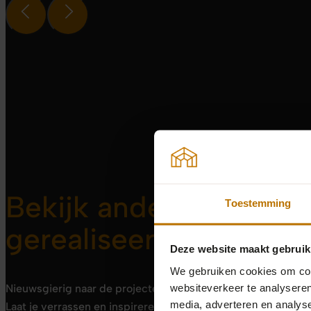
Bekijk andere
Toestemming
gerealiseerde trappen
Deze website maakt gebruik
We gebruiken cookies om cont
Nieuwsgierig naar de projecten die Trappenhuys heeft afge
websiteverkeer te analyseren
media, adverteren en analys
Laat je verrassen en inspireren door ons portfolio!