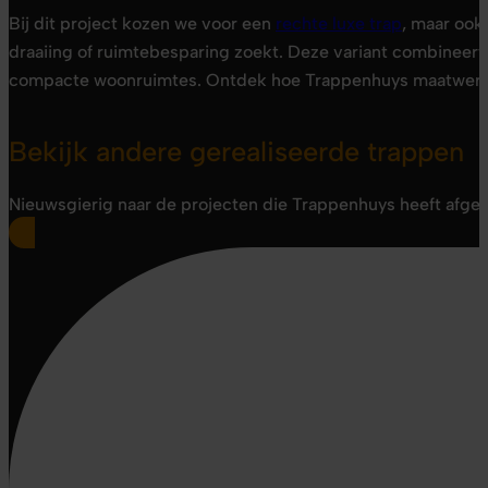
Bij dit project kozen we voor een
rechte luxe trap
, maar ook
draaiing of ruimtebesparing zoekt. Deze variant combineert 
compacte woonruimtes. Ontdek hoe Trappenhuys maatwerk to
Bekijk andere gerealiseerde trappen
Nieuwsgierig naar de projecten die Trappenhuys heeft afgero