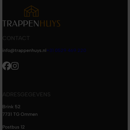
CONTACT
info@trappenhuys.nl
+31 0529 469 220
ADRESGEGEVENS
Brink 52
7731 TG Ommen
Postbus 12